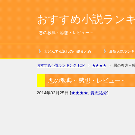
おすすめ小説ラン
悪の教典～感想・レビュー～
大どんでん返しの小説まとめ
最新人気ランキ
おすすめ小説ランキング TOP
★★★★
悪の教典～
悪の教典～感想・レビュー～
2014年02月25日
[
★★★★
,
貴志祐介
]