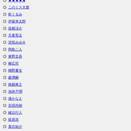
★★★★★
このミス大賞
乾くるみ
伊坂幸太郎
垣根涼介
天童荒太
宮部みゆき
岡島二人
東野圭吾
柳広司
桐野夏生
森博嗣
殊能将之
池井戸潤
湊かなえ
百田尚樹
綾辻行人
荻原浩
貴志祐介