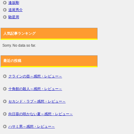
逢坂剛
道尾秀介
馳星周
人気記事ランキング
Sorry. No data so far.
最近の投稿
クラインの壺～感想・レビュー～
十角館の殺人～感想・レビュー～
セカンド・ラブ～感想・レビュー～
向日葵の咲かない夏～感想・レビュー～
ハサミ男～感想・レビュー～