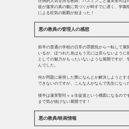
圧倒的人気を誇る教師、ハスミンこと蓮実聖司は
徒が蓮実の真の貌に気づくが時すでに遅く、学園
による狂気の殺戮が始まった！
悪の教典の管理人の感想
前半の普通の学校の日常の雰囲気から一転して展
いるが、ほつれた糸はもう元には戻らないように
としての魅力がもったいないような展開ですが、
んでした。
何か問題に衝突した際になんとか解決しようとす
できないのですが、こんな人がなんで先生になっ
後半は蓮実聖司ｖｓ生徒達という構図になるので
まで気が抜けない展開です！
悪の教典/映画情報