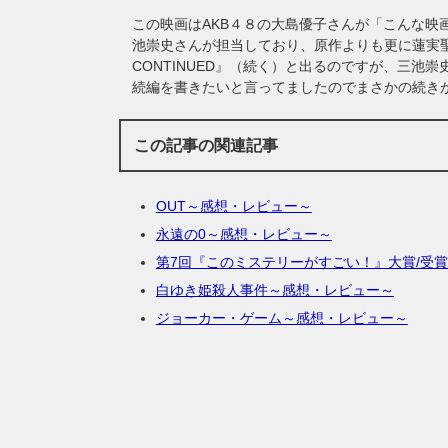
この映画はAKB４８の大島優子さんが「こんな映
池崇史さんが担当しており、原作よりも更に蓮実聖
CONTINUED』（続く）と出るのですが、三
続編を書きたいと言ってましたのでまさかの続き
この記事の関連記事
OUT～感想・レビュー～
永遠の0～感想・レビュー～
第7回『このミステリーがすごい！』大賞/受
白ゆき姫殺人事件～感想・レビュー～
ジョーカー・ゲーム～感想・レビュー～