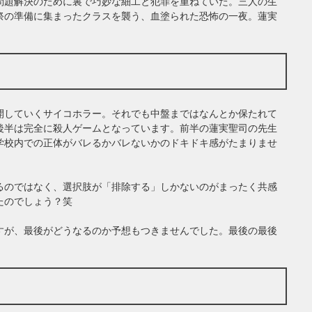
問題解決のために裏で巧妙な細工と犯罪を重ねていた。三人の生
祭の準備に集まったクラスを襲う、血塗られた恐怖の一夜。蓮実
開していくサイコホラー。それでも中盤まではなんとか保たれて
後半は完全に殺人ゲームとなっています。前半の蓮実聖司の先生
学校内での正体がバレるかバレないかのドキドキ感がたまりませ
るのではなく、選択肢が「排除する」しかないのがまったく共感
たのでしょう？笑
すが、最後がどうなるのか予想もつきませんでした。最後の最後